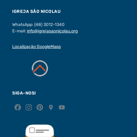
IGREJA SÃO NICOLAU
WhatsApp: (48) 3012-1340
E-mail:
info@igrejasaonicolau.org
Localização GoogleMaps
SIGA-NOS!
F
I
P
G
Y
a
n
i
o
o
c
s
n
o
u
e
t
t
g
T