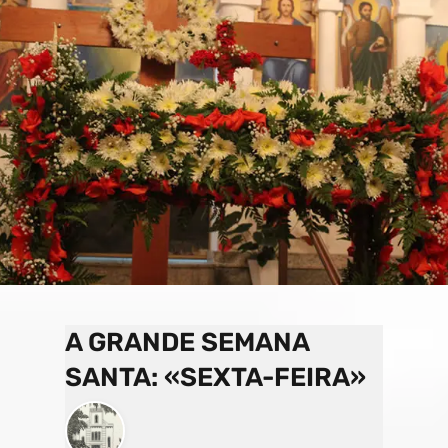
o
a
e
k
p
C
s
h
a
n
n
el
A GRANDE SEMANA
SANTA: «SEXTA-FEIRA»