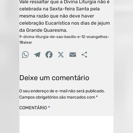
Vale ressaltar que a Divina Liturgia não é
celebrada na Sexta-feira Santa pela
mesma razão que não deve haver
celebração Eucarística nos dias de jejum
da Grande Quaresma.
9-divina-liturgia-de-sao-basilio-e-12-evangelhos-
1Baixar
W
T
F
X
E
C
h
el
a
m
o
at
e
c
ai
m
Deixe um comentário
s
gr
e
l
p
A
a
b
ar
O seu endereço de e-mail não será publicado.
Campos obrigatórios são marcados com
*
p
m
o
til
COMENTÁRIO
*
p
o
h
k
ar