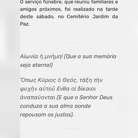
O serviço fúnebre, que reuniu familiares e
amigos próximos, foi realizado na tarde
deste sábado, no Cemitério Jardim da
Paz.
Αἰωνία ἡ μνήμη! (Que a sua memória
seja eterna!)
Ὅπως Κύριος ὁ Θεός, τάξη τὴν
ψυχὴν αὐτοῦ ἔνθα οἱ δίκαιοι
ἀναπαύονται (E que o Senhor Deus
conduza a sua alma aonde
repousam os justos).