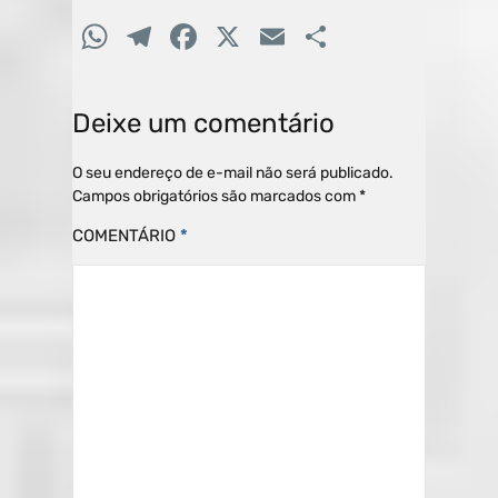
W
T
F
X
E
C
h
el
a
m
o
at
e
c
ai
m
Deixe um comentário
s
gr
e
l
p
A
a
b
ar
O seu endereço de e-mail não será publicado.
Campos obrigatórios são marcados com
*
p
m
o
til
COMENTÁRIO
*
p
o
h
k
ar