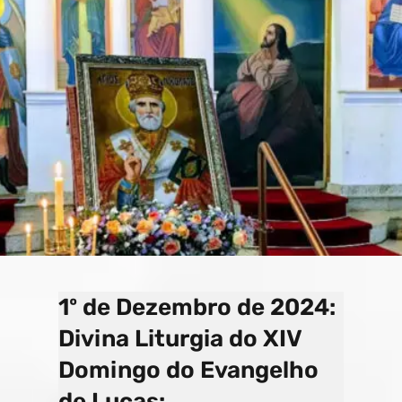
o
a
e
k
p
C
s
h
a
n
n
el
1º de Dezembro de 2024:
Divina Liturgia do XIV
Domingo do Evangelho
de Lucas: