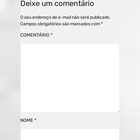
Deixe um comentário
s
gr
e
l
p
A
a
b
ar
O seu endereço de e-mail não será publicado.
Campos obrigatórios são marcados com
*
p
m
o
til
COMENTÁRIO
*
p
o
h
k
ar
NOME
*