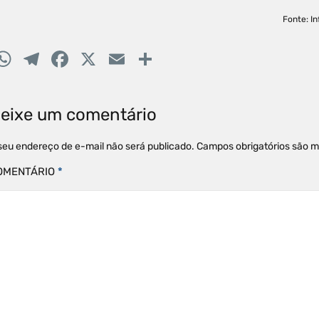
Fonte: I
W
T
F
X
E
C
h
el
a
m
o
at
e
c
ai
m
eixe um comentário
s
gr
e
l
p
A
a
b
ar
seu endereço de e-mail não será publicado.
Campos obrigatórios são 
p
m
o
til
OMENTÁRIO
*
p
o
h
k
ar