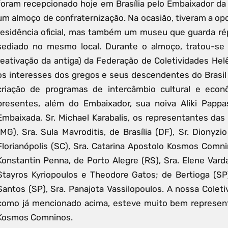
foram recepcionado hoje em Brasília pelo Embaixador da G
um almoço de confraternização. Na ocasião, tiveram a op
residência oficial, mas também um museu que guarda répl
sediado no mesmo local. Durante o almoço, tratou-se d
reativação da antiga) da Federação de Coletividades Helê
os interesses dos gregos e seus descendentes do Brasil
criação de programas de intercâmbio cultural e econ
presentes, além do Embaixador, sua noiva Aliki Pappa
Embaixada, Sr. Michael Karabalis, os representantes das
(MG), Sra. Sula Mavroditis, de Brasília (DF), Sr. Dionyzio
Florianópolis (SC), Sra. Catarina Apostolo Kosmos Comni
Konstantin Penna, de Porto Alegre (RS), Sra. Elene Vard
Stayros Kyriopoulos e Theodore Gatos; de Bertioga (SP)
Santos (SP), Sra. Panajota Vassilopoulos. A nossa Coleti
como já mencionado acima, esteve muito bem representa
Kosmos Comninos.