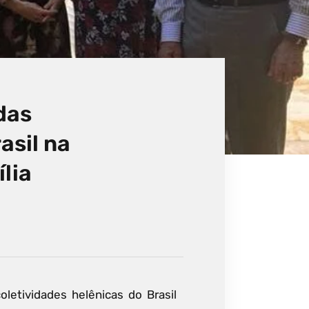
das
asil na
lia
letividades helênicas do Brasil