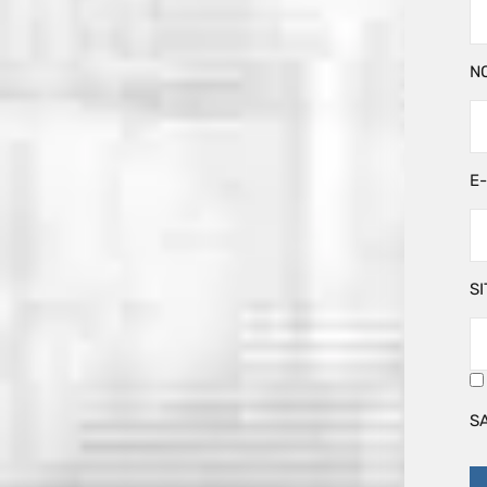
N
E
SI
S