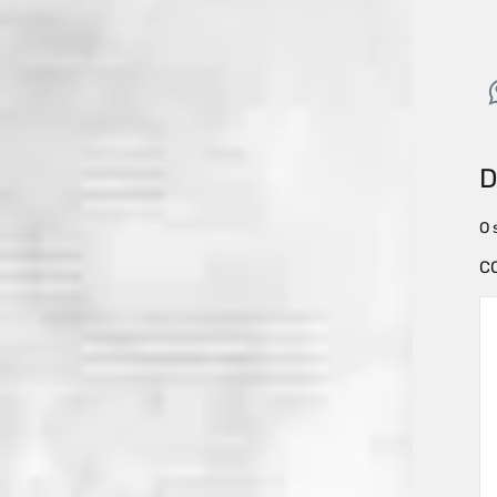
D
O 
C