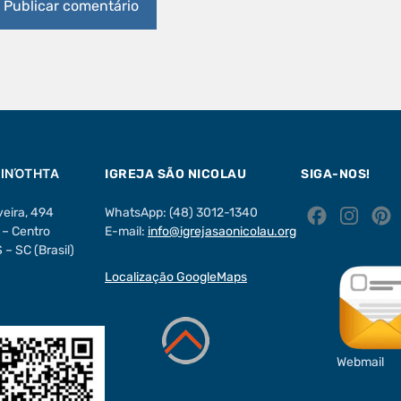
ΟΙΝΌΤΗΤΑ
IGREJA SÃO NICOLAU
SIGA-NOS!
veira, 494
WhatsApp: (48) 3012-1340
F
I
– Centro
E-mail:
info@igrejasaonicolau.org
a
n
i
– SC (Brasil)
c
s
Localização GoogleMaps
e
t
t
b
a
o
g
r
Webmail
o
r
k
a
s