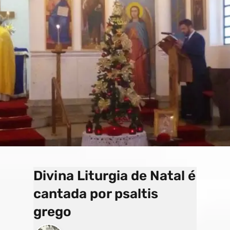
o
a
e
k
p
C
s
h
a
n
n
el
Divina Liturgia de Natal é
cantada por psaltis
grego