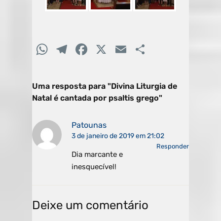
W
T
F
X
E
C
h
el
a
m
o
at
e
c
ai
m
Uma resposta para "Divina Liturgia de
s
gr
e
l
p
Natal é cantada por psaltis grego"
A
a
b
ar
p
m
o
til
Patounas
3 de janeiro de 2019 em 21:02
p
o
h
Responder
Dia marcante e
k
ar
inesquecível!
Deixe um comentário