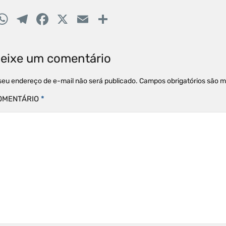
W
T
F
X
E
C
h
el
a
m
o
at
e
c
ai
m
eixe um comentário
s
gr
e
l
p
A
a
b
ar
seu endereço de e-mail não será publicado.
Campos obrigatórios são 
p
m
o
til
OMENTÁRIO
*
p
o
h
k
ar