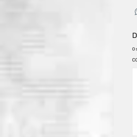
D
O 
C