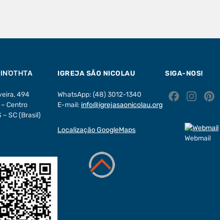
ΟΙΝΌΤΗΤΑ
IGREJA SÃO NICOLAU
SIGA-NOS!
veira, 494
WhatsApp: (48) 3012-1340
F
I
– Centro
E-mail:
info@igrejasaonicolau.org
a
n
i
– SC (Brasil)
c
s
Localização GoogleMaps
e
t
t
Webmail
b
a
o
g
r
o
r
k
a
s
m
t