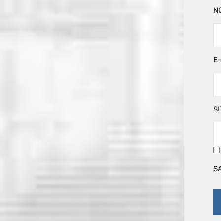
N
E
SI
S