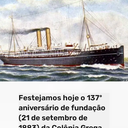
o
a
e
k
p
C
s
h
a
n
n
el
Festejamos hoje o 137º
aniversário de fundação
(21 de setembro de
1883) da Colônia Grega