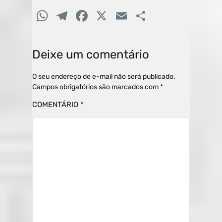
W
T
F
X
E
C
h
el
a
m
o
at
e
c
ai
m
Deixe um comentário
s
gr
e
l
p
A
a
b
ar
O seu endereço de e-mail não será publicado.
Campos obrigatórios são marcados com
*
p
m
o
til
COMENTÁRIO
*
p
o
h
k
ar