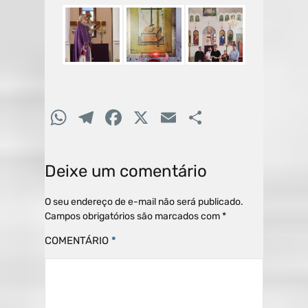
W
T
F
X
E
C
h
el
a
m
o
at
e
c
ai
m
Deixe um comentário
s
gr
e
l
p
A
a
b
ar
O seu endereço de e-mail não será publicado.
Campos obrigatórios são marcados com
*
p
m
o
til
COMENTÁRIO
*
p
o
h
k
ar