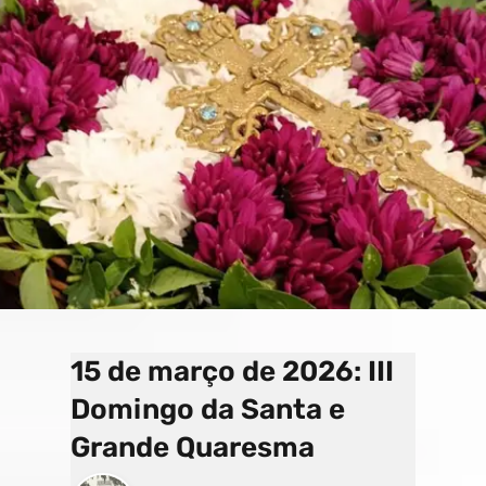
o
a
e
k
p
C
s
h
a
n
n
el
15 de março de 2026: III
Domingo da Santa e
Grande Quaresma