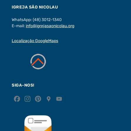
IGREJA SÃO NICOLAU
WhatsApp: (48) 3012-1340
E-mail:
info@igrejasaonicolau.org
Localização GoogleMaps
SIGA-NOS!
F
I
P
G
Y
a
n
i
o
o
c
s
n
o
u
e
t
t
g
T