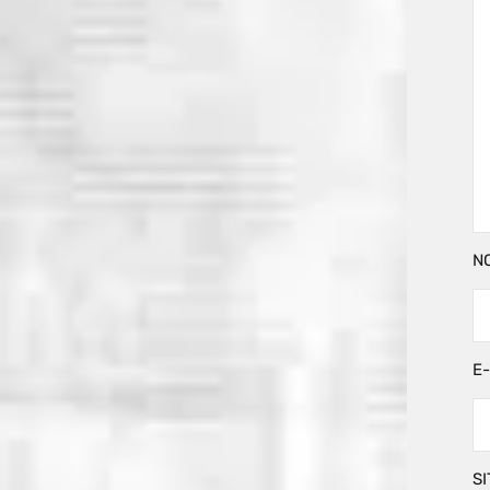
N
E
SI