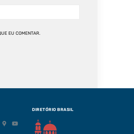
QUE EU COMENTAR.
DIRETÓRIO BRASIL
P
G
Y
o
o