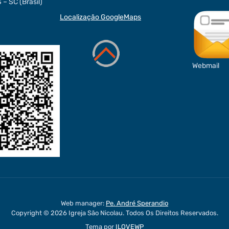
– SC (Brasil)
c
s
Localização GoogleMaps
e
t
t
b
a
o
g
r
Webmail
o
r
k
a
s
m
t
Web manager:
Pe. André Sperandio
Copyright © 2026 Igreja São Nicolau. Todos Os Direitos Reservados.
Tema por
ILOVEWP