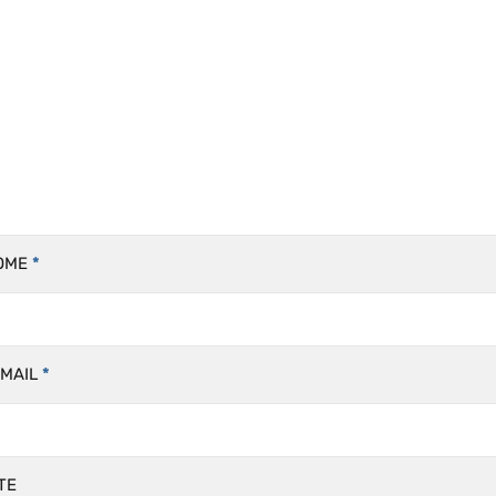
k
ar
OME
*
-MAIL
*
TE