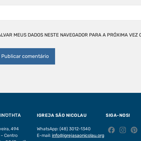
ALVAR MEUS DADOS NESTE NAVEGADOR PARA A PRÓXIMA VEZ 
ΟΙΝΌΤΗΤΑ
IGREJA SÃO NICOLAU
SIGA-NOS!
veira, 494
WhatsApp: (48) 3012-1340
F
I
– Centro
E-mail:
info@igrejasaonicolau.org
a
n
i