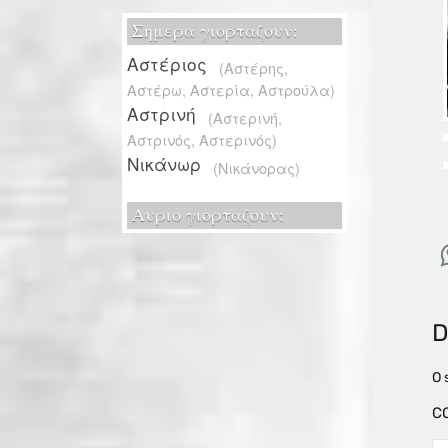
D
O 
C