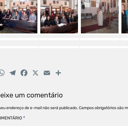
W
T
F
X
E
C
h
el
a
m
o
at
e
c
ai
m
eixe um comentário
s
gr
e
l
p
A
a
b
ar
seu endereço de e-mail não será publicado.
Campos obrigatórios são 
p
m
o
til
OMENTÁRIO
*
p
o
h