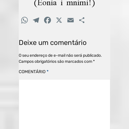
(Eonia i mnimi!)
W
T
F
X
E
C
h
el
a
m
o
at
e
c
ai
m
Deixe um comentário
s
gr
e
l
p
A
a
b
ar
O seu endereço de e-mail não será publicado.
Campos obrigatórios são marcados com
*
p
m
o
til
COMENTÁRIO
*
p
o
h
k
ar