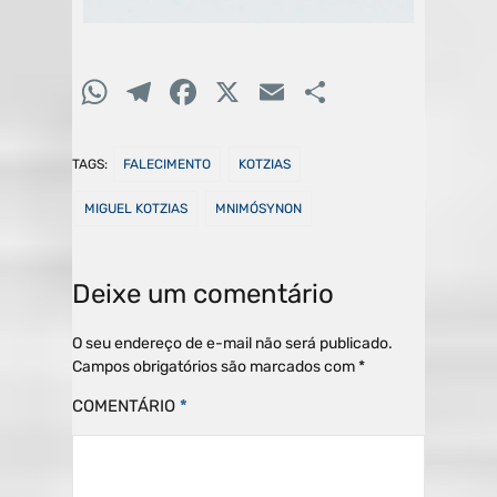
W
T
F
X
E
C
h
el
a
m
o
at
e
c
ai
m
TAGS:
FALECIMENTO
KOTZIAS
s
gr
e
l
p
MIGUEL KOTZIAS
MNIMÓSYNON
A
a
b
ar
p
m
o
til
Deixe um comentário
p
o
h
k
ar
O seu endereço de e-mail não será publicado.
Campos obrigatórios são marcados com
*
COMENTÁRIO
*