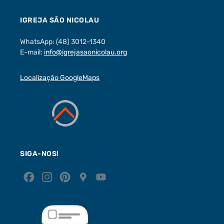
IGREJA SÃO NICOLAU
WhatsApp: (48) 3012-1340
E-mail:
info@igrejasaonicolau.org
Localização GoogleMaps
SIGA-NOS!
F
I
P
G
Y
a
n
i
o
o
c
s
n
o
u
e
t
t
g
T