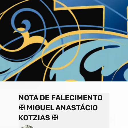
o
a
e
k
p
C
s
h
a
n
n
el
NOTA DE FALECIMENTO
✠ MIGUEL ANASTÁCIO
KOTZIAS ✠