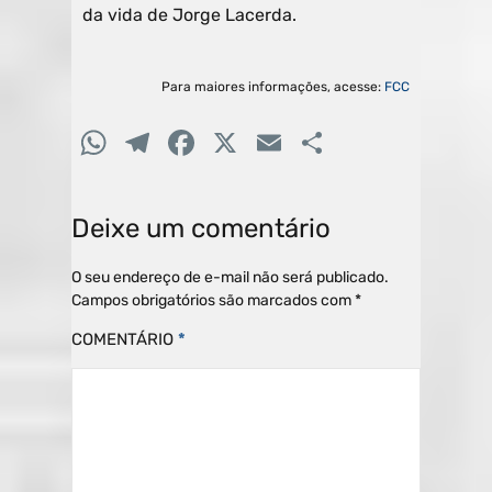
da vida de Jorge Lacerda.
Para maiores informações, acesse:
FCC
W
T
F
X
E
C
h
el
a
m
o
at
e
c
ai
m
Deixe um comentário
s
gr
e
l
p
A
a
b
ar
O seu endereço de e-mail não será publicado.
Campos obrigatórios são marcados com
*
p
m
o
til
COMENTÁRIO
*
p
o
h
k
ar