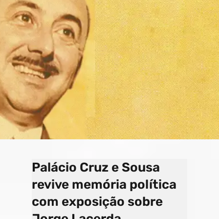
o
a
e
k
p
C
s
h
a
n
n
el
Palácio Cruz e Sousa
revive memória política
com exposição sobre
Jorge Lacerda