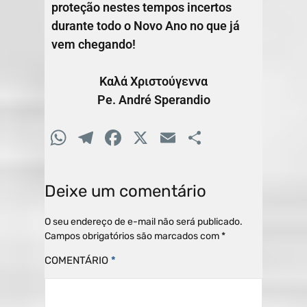
proteção nestes tempos incertos
durante todo o Novo Ano no que já
vem chegando!
Καλά Χριστούγεννα
Pe. André Sperandio
W
T
F
X
E
C
h
el
a
m
o
at
e
c
ai
m
Deixe um comentário
s
gr
e
l
p
A
a
b
ar
O seu endereço de e-mail não será publicado.
Campos obrigatórios são marcados com
*
p
m
o
til
COMENTÁRIO
*
p
o
h
k
ar