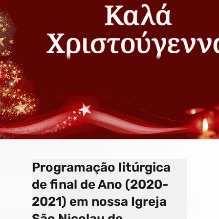
o
a
e
k
p
C
s
h
a
n
n
el
Programação litúrgica
de final de Ano (2020-
2021) em nossa Igreja
São Nicolau de