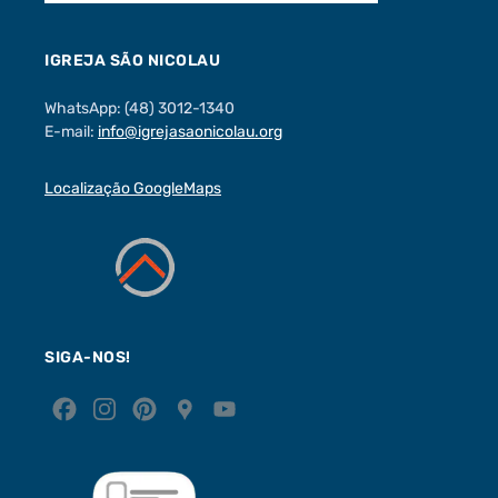
IGREJA SÃO NICOLAU
WhatsApp: (48) 3012-1340
E-mail:
info@igrejasaonicolau.org
Localização GoogleMaps
SIGA-NOS!
F
I
P
G
Y
a
n
i
o
o
c
s
n
o
u