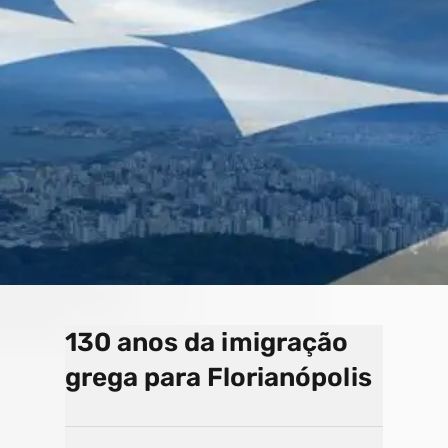
o
a
e
k
p
C
s
h
a
n
n
el
130 anos da imigração
grega para Florianópolis