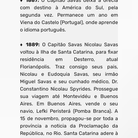
♦ 1887:
O Capitão Savas deixa a Grécia
com destino à América do Sul, pela
segunda vez. Permanece um ano em
Viena do Castelo (Portugal), onde aprende
o idioma português.
♦ 1889:
O Capitão Savas Nicolau Savas
voltou à Ilha de Santa Catarina, para fixar
residência em Desterro, atual
Florianópolis. Traz consigo seus pais,
Nicolau e Eudoquia Savas, seu irmão
Miguel Savas e seu cunhado médico, Dr.
Constantino Nicolau Spyrides. Prossegue
sua viagem até Montevidéu e Buenos
Aires. Em Buenos Aires, vende o seu
navio, Lefki Peristerá (Pomba Branca). A
15 de novembro, propagou-se por toda a
província a noticia da Proclamação da
República, no Rio. Santa Catarina adere à