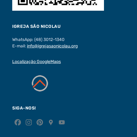
IGREJA SÃO NICOLAU
WhatsApp: (48) 3012-1340
E-mail:
info@igrejasaonicolau.org
Localização GoogleMaps
SIGA-NOS!
F
I
P
G
Y
a
n
i
o
o