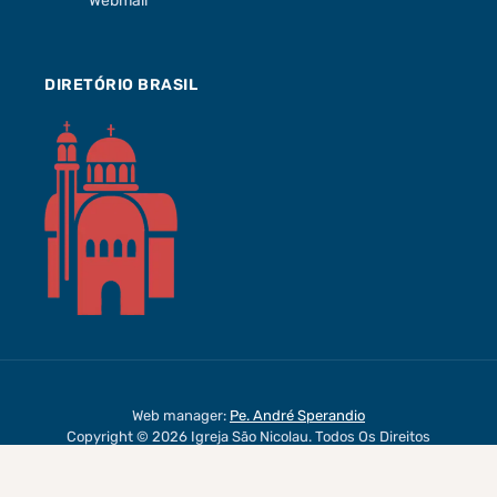
Webmail
o
r
e
M
e
k
a
s
a
m
t
p
DIRETÓRIO BRASIL
s
Web manager:
Pe. André Sperandio
Copyright © 2026 Igreja São Nicolau. Todos Os Direitos
Reservados.