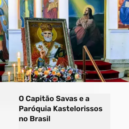
o
a
e
k
p
C
s
h
a
n
n
el
O Capitão Savas e a
Paróquia Kastelorissos
no Brasil