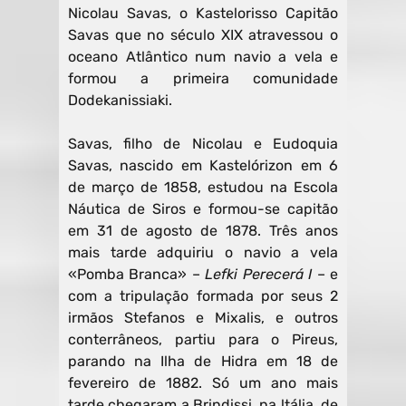
Nicolau Savas, o Kastelorisso Capitão
Savas que no século XIX atravessou o
oceano Atlântico num navio a vela e
formou a primeira comunidade
Dodekanissiaki.
Savas, filho de Nicolau e Eudoquia
Savas, nascido em Kastelórizon em 6
de março de 1858, estudou na Escola
Náutica de Siros e formou-se capitão
em 31 de agosto de 1878. Três anos
mais tarde adquiriu o navio a vela
«Pomba Branca» –
Lefki Perecerá I
– e
com a tripulação formada por seus 2
irmãos Stefanos e Mixalis, e outros
conterrâneos, partiu para o Pireus,
parando na Ilha de Hidra em 18 de
fevereiro de 1882. Só um ano mais
tarde chegaram a Brindissi, na ltália, de