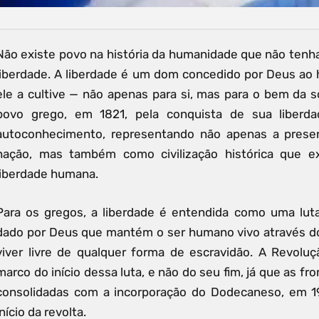
Não existe povo na história da humanidade que não tenh
liberdade. A liberdade é um dom concedido por Deus ao
ele a cultive — não apenas para si, mas para o bem da 
povo grego, em 1821, pela conquista de sua liberda
autoconhecimento, representando não apenas a prese
nação, mas também como civilização histórica que e
liberdade humana.
Para os gregos, a liberdade é entendida como uma luta
dado por Deus que mantém o ser humano vivo através do 
viver livre de qualquer forma de escravidão. A Revolu
marco do início dessa luta, e não do seu fim, já que as fr
consolidadas com a incorporação do Dodecaneso, em 1
início da revolta.