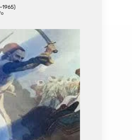
5–1965)
fo