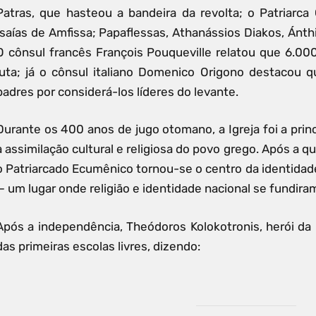
Patras, que hasteou a bandeira da revolta; o Patriarca 
Isaías de Amfissa; Papaflessas, Athanássios Diakos, Ánth
O cônsul francês François Pouqueville relatou que 6.0
luta; já o cônsul italiano Domenico Origono destacou 
padres por considerá-los líderes do levante.
Durante os 400 anos de jugo otomano, a Igreja foi a princ
a assimilação cultural e religiosa do povo grego. Após a 
o Patriarcado Ecumênico tornou-se o centro da identida
— um lugar onde religião e identidade nacional se fundira
Após a independência, Theódoros Kolokotronis, herói da 
das primeiras escolas livres, dizendo: