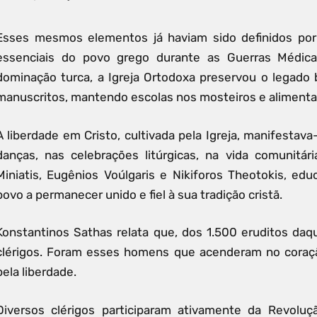
Esses mesmos elementos já haviam sido definidos por
essenciais do povo grego durante as Guerras Médica
dominação turca, a Igreja Ortodoxa preservou o legado 
manuscritos, mantendo escolas nos mosteiros e alimentand
A liberdade em Cristo, cultivada pela Igreja, manifestava
danças, nas celebrações litúrgicas, na vida comunitár
Miniatis, Eugênios Voúlgaris e Nikiforos Theotokis, ed
povo a permanecer unido e fiel à sua tradição cristã.
Konstantinos Sathas relata que, dos 1.500 eruditos da
clérigos. Foram esses homens que acenderam no coraçã
pela liberdade.
Diversos clérigos participaram ativamente da Revolu